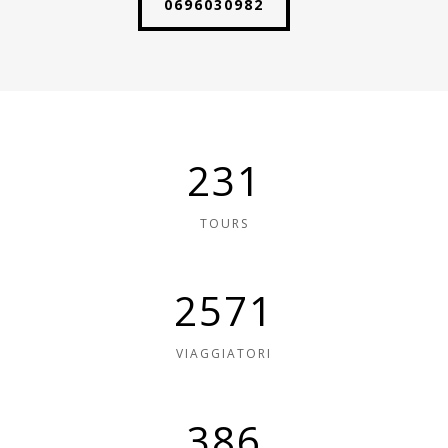
0696030982
604
TOURS
6714
VIAGGIATORI
1007