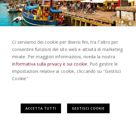
CITTÀ DANESI D'ESTATE - PARTENZE
Ci serviamo dei cookie per diversi fini, tra l''altro per
GARANT
consentire funzioni del sito web e attività di marketing
DA 1.799,00 €
mirate. Per maggiori informazioni, riveda la nostra
informativa sulla privacy e sui cookie.
Può gestire le
impostazioni relative ai cookie, cliccando su ''Gestisci
DETTAGLI
Cookie''
ACCETTA TUTTI
GESTISCI COOKIE