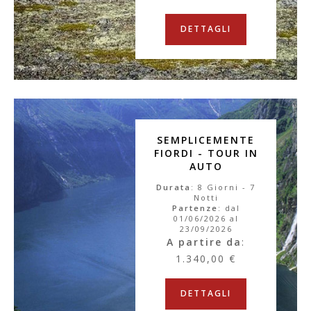
DETTAGLI
SEMPLICEMENTE
FIORDI - TOUR IN
AUTO
Durata
: 8 Giorni - 7
Notti
Partenze
: dal
01/06/2026 al
23/09/2026
A partire da
:
1.340,00 €
DETTAGLI