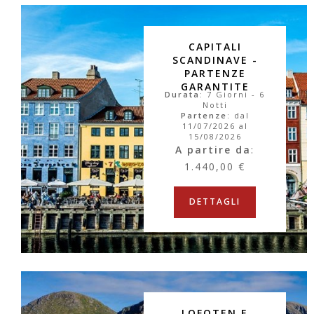
CAPITALI
SCANDINAVE -
PARTENZE
GARANTITE
Durata
: 7 Giorni - 6
Notti
Partenze
: dal
11/07/2026 al
15/08/2026
A partire da
:
1.440,00 €
DETTAGLI
LOFOTEN E