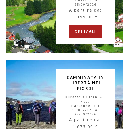
07/01/2026 al
25/09/2026
A partire da
:
1.199,00 €
DETTAGLI
CAMMINATA IN
LIBERTÀ NEI
FIORDI
Durata
: 9 Giorni - 8
Notti
Partenze
: dal
11/05/2026 al
22/09/2026
A partire da
:
1.675,00 €