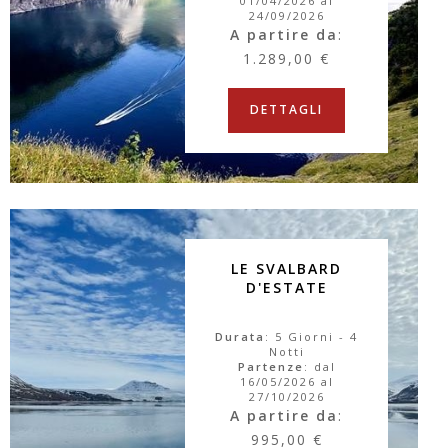
01/04/2026 al
24/09/2026
A partire da
:
1.289,00 €
DETTAGLI
LE SVALBARD
D'ESTATE
Durata
: 5 Giorni - 4
Notti
Partenze
: dal
16/05/2026 al
27/10/2026
A partire da
:
995,00 €