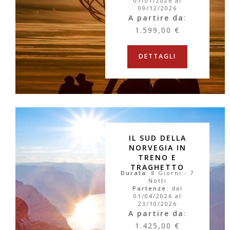
07/01/2026 al
09/12/2026
A partire da
:
1.599,00 €
DETTAGLI
IL SUD DELLA
NORVEGIA IN
TRENO E
TRAGHETTO
Durata
: 8 Giorni - 7
Notti
Partenze
: dal
01/04/2026 al
23/10/2026
A partire da
:
1.425,00 €