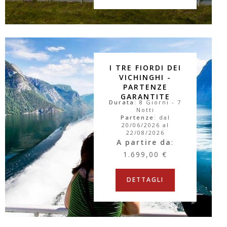
I TRE FIORDI DEI
VICHINGHI -
PARTENZE
GARANTITE
Durata
: 8 Giorni - 7
Notti
Partenze
: dal
20/06/2026 al
22/08/2026
A partire da
:
1.699,00 €
DETTAGLI