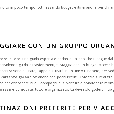
molto in poco tempo, ottimizzando budget e itinerario, e per chi ama
IAGGIARE CON UN GRUPPO ORGA
ore in loco
: una guida esperta e parlante italiano che ti segue dall’i
ndividendo guida e trasferimenti, si viaggia con un budget accessibil
ncentrazione di visite, tappe e attività in un unico itinerario, per 
Partenze garantite
: anche con pochi iscritti, il viaggio si realizza.
ne per conoscere nuovi compagni di avventura e condividere momen
urezza e comodità
: tutto è organizzato, tu devi solo goderti il via
TINAZIONI PREFERITE PER VIAG