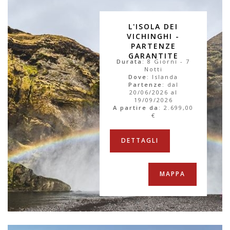
L'ISOLA DEI
VICHINGHI -
PARTENZE
GARANTITE
Durata
: 8 Giorni - 7
Notti
Dove
: Islanda
Partenze
: dal
20/06/2026 al
19/09/2026
A partire da
:
2.699,00
€
DETTAGLI
MAPPA