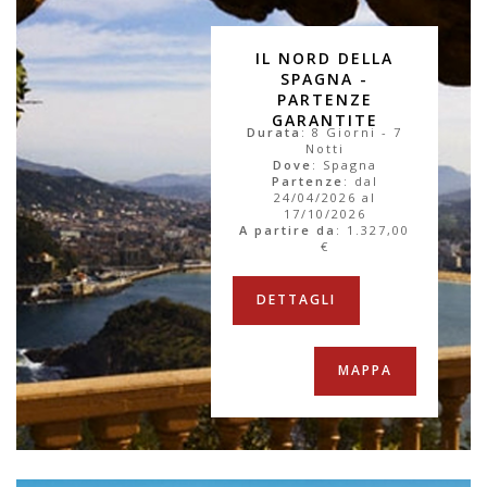
IL NORD DELLA
SPAGNA -
PARTENZE
GARANTITE
Durata
: 8 Giorni - 7
Notti
Dove
: Spagna
Partenze
: dal
24/04/2026 al
17/10/2026
A partire da
:
1.327,00
€
DETTAGLI
MAPPA