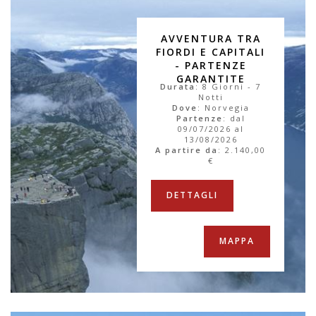
AVVENTURA TRA
FIORDI E CAPITALI
- PARTENZE
GARANTITE
Durata
: 8 Giorni - 7
Notti
Dove
: Norvegia
Partenze
: dal
09/07/2026 al
13/08/2026
A partire da
:
2.140,00
€
DETTAGLI
MAPPA