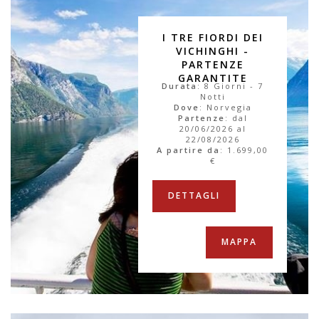
I TRE FIORDI DEI
VICHINGHI -
PARTENZE
GARANTITE
Durata
: 8 Giorni - 7
Notti
Dove
: Norvegia
Partenze
: dal
20/06/2026 al
22/08/2026
A partire da
:
1.699,00
€
DETTAGLI
MAPPA