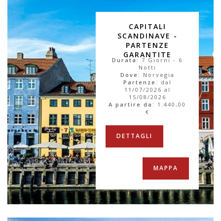
CAPITALI
SCANDINAVE -
PARTENZE
GARANTITE
Durata
: 7 Giorni - 6
Notti
Dove
: Norvegia
Partenze
: dal
11/07/2026 al
15/08/2026
A partire da
:
1.440,00
€
DETTAGLI
MAPPA