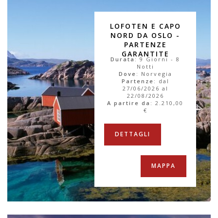
LOFOTEN E CAPO
NORD DA OSLO -
PARTENZE
GARANTITE
Durata
: 9 Giorni - 8
Notti
Dove
: Norvegia
Partenze
: dal
27/06/2026 al
22/08/2026
A partire da
:
2.210,00
€
DETTAGLI
MAPPA