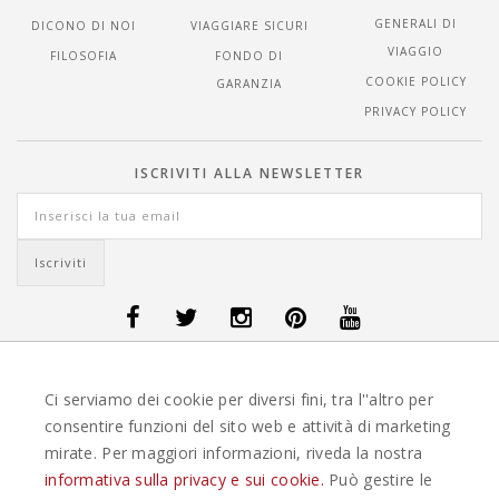
GENERALI DI
DICONO DI NOI
VIAGGIARE SICURI
VIAGGIO
FILOSOFIA
FONDO DI
COOKIE POLICY
GARANZIA
PRIVACY POLICY
ISCRIVITI ALLA NEWSLETTER
OFFERTE VIAGGI DANIMARCA
-
OFFERTE VIAGGI FINLANDIA
-
OFFERTE
Ci serviamo dei cookie per diversi fini, tra l''altro per
VIAGGI GUATEMALA
-
OFFERTE VIAGGI ISLANDA
-
OFFERTE VIAGGI
ITALIA
-
OFFERTE VIAGGI MAURITIUS
-
OFFERTE VIAGGI MESSICO
-
consentire funzioni del sito web e attività di marketing
OFFERTE VIAGGI NORVEGIA
-
OFFERTE VIAGGI PORTOGALLO
-
mirate. Per maggiori informazioni, riveda la nostra
OFFERTE VIAGGI SEYCHELLES
-
OFFERTE VIAGGI SPAGNA
-
OFFERTE
VIAGGI SVEZIA
informativa sulla privacy e sui cookie.
Può gestire le