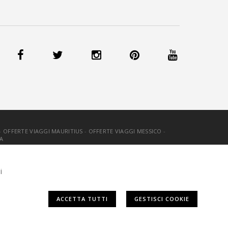
-
OFFERTE VIAGGI MAURITIUS
-
OFFERTE VIAGGI MESSICO
-
A
OOKIE
-
CREDITS
i
ACCETTA TUTTI
GESTISCI COOKIE
n è necessario dare il consenso.