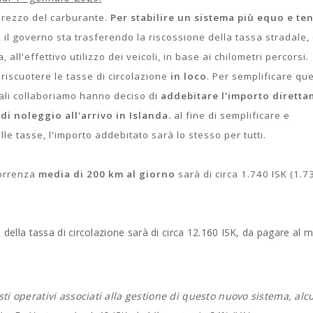
 prezzo del carburante.
Per stabilire un sistema più equo e te
, il governo sta trasferendo la riscossione della tassa stradale,
l'effettivo utilizzo dei veicoli, in base ai chilometri percorsi.
iscuotere le tasse di circolazione
in loco
. Per semplificare qu
ali collaboriamo hanno deciso di
addebitare l'importo dirett
di noleggio all'arrivo in Islanda.
al fine di semplificare e
e tasse, l'importo addebitato sarà lo stesso per tutti.
correnza
media di 200 km al giorno
sarà di circa 1.740 ISK (1.7
e della tassa di circolazione sarà di circa 12.160 ISK, da pagare a
sti operativi associati alla gestione di questo nuovo sistema, alc