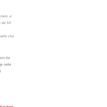
naio, a
o da 50
uello che
ioni da
ge nelle
l.
ll'archivio