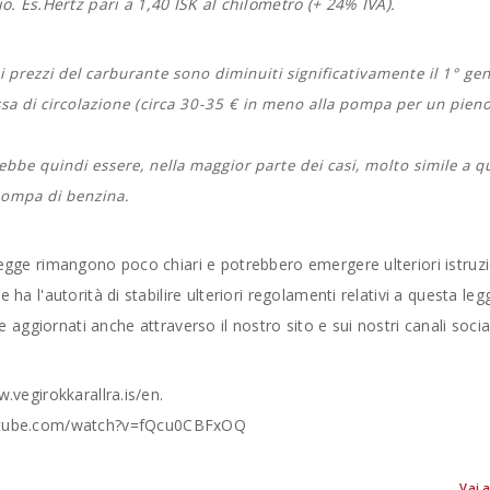
 Es.Hertz pari a 1,40 ISK al chilometro (+ 24% IVA).
 prezzi del carburante sono diminuiti significativamente il 1° gen
assa di circolazione (circa 30-35 € in meno alla pompa per un pien
ebbe quindi essere, nella maggior parte dei casi, molto simile a q
 pompa di benzina.
 legge rimangono poco chiari e potrebbero emergere ulteriori istruz
 ha l'autorità di stabilire ulteriori regolamenti relativi a questa leg
ggiornati anche attraverso il nostro sito e sui nostri canali socia
w.vegirokkarallra.is/en.
.youtube.com/watch?v=fQcu0CBFxOQ
Vai a