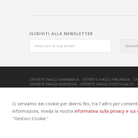
ISCRIVITI ALLA NEWSLETTER
OFFERTE VIAGGI DANIMARCA
-
OFFERTE VIAGGI FINLANDIA
-
OF
OFFERTE VIAGGI NORVEGIA
-
OFFERTE VIAGGI PORTOGALLO
-
EASYWEEKS TOUR OPERATOR © 2026 COPYRIGHT EASYWEEK
Ci serviamo dei cookie per diversi fini, tra l''altro per consen
informazioni, riveda la nostra
informativa sulla privacy e sui 
''Gestisci Cookie''
Questo plugin utilizza cookie per raccogliere dati e cookie di ter
Clicca qui per modificare le preferenze sulla Cookie Policy