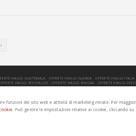
FERTE VIAGGI GUATEMALA
-
OFFERTE VIAGGI ISLANDA
-
OFFERTE VIAGGI ITALIA
OFFERTE VIAGGI SEYCHELLES
-
OFFERTE VIAGGI SPAGNA
-
OFFERTE VIAGGI SVEZI
. TUTTI I DIRITTI RISERVATI |
PRIVACY
-
COOKIE POLICY
-
GESTISCI C
tire funzioni del sito web e attività di marketing mirate. Per maggior
cookie.
Può gestire le impostazioni relative ai cookie, cliccando su
ze parti per migliorare l'esperienza utente. Per visualizzare il plugi