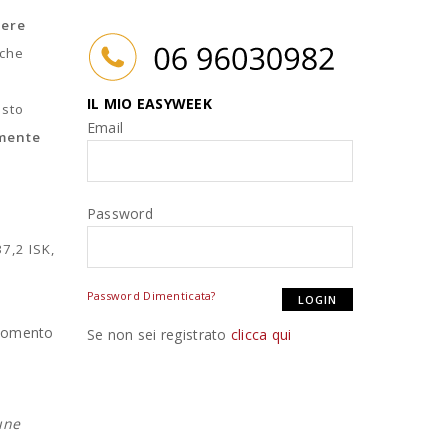
nere
 che
IL MIO EASYWEEK
esto
Email
amente
Password
37,2 ISK,
Password Dimenticata?
l momento
Se non sei registrato
clicca qui
une