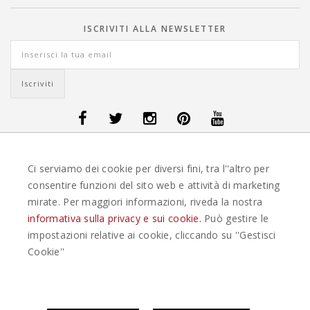
ISCRIVITI ALLA NEWSLETTER
OFFERTE VIAGGI DANIMARCA
-
OFFERTE VIAGGI FINLANDIA
-
OFFERTE
Ci serviamo dei cookie per diversi fini, tra l''altro per
VIAGGI GUATEMALA
-
OFFERTE VIAGGI ISLANDA
-
OFFERTE VIAGGI
ITALIA
-
OFFERTE VIAGGI MAURITIUS
-
OFFERTE VIAGGI MESSICO
-
consentire funzioni del sito web e attività di marketing
OFFERTE VIAGGI NORVEGIA
-
OFFERTE VIAGGI PORTOGALLO
-
mirate. Per maggiori informazioni, riveda la nostra
OFFERTE VIAGGI SEYCHELLES
-
OFFERTE VIAGGI SPAGNA
-
OFFERTE
VIAGGI SVEZIA
informativa sulla privacy e sui cookie.
Può gestire le
impostazioni relative ai cookie, cliccando su ''Gestisci
EASYWEEKS TOUR OPERATOR © 2026 COPYRIGHT EASYWEEK. TUTTI I DIRITTI
Cookie''
RISERVATI |
PRIVACY
-
COOKIE POLICY
-
GESTISCI COOKIE
-
CREDITS