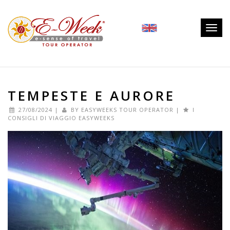
Togg
navig
TEMPESTE E AURORE
27/08/2024
|
BY
EASYWEEKS TOUR OPERATOR
|
I
CONSIGLI DI VIAGGIO EASYWEEKS