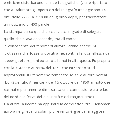
elettriche disturbarono le linee telegrafiche. (viene riportato
che a Baltimora gli operatori del telegrafo impiegarono 14
ore, dalle 22.00 alle 10.00 del giorno dopo, per trasmettere
un notiziario di 400 parole)
La stampa cercò qualche scienziato in grado di spiegare
quello che stava accadendo, ma all’epoca
le conoscenze dei fenomeni aurorali erano scarse. Si
ipotizzava che fossero dovuti ameteoriti, alla luce riflessa da
iceberg delle regioni polari o a lampi in alta quota. Fu proprio
con la «Grande Aurora» del 1859 che iniziarono studi
approfonditi sul fenomeno tempeste solari e aurore boreali.
Lo «Scientific American» del 15 ottobre del 1859 annotò che
«ormai è pienamente dimostrata una connessione tra le luci
del nord e le forze dell’elettricità e del magnetismo».
Da allora la ricerca ha appurato la correlazioni tra i fenomeni
aurorali e gli eventi solari: più l’evento è grande, maggiore il