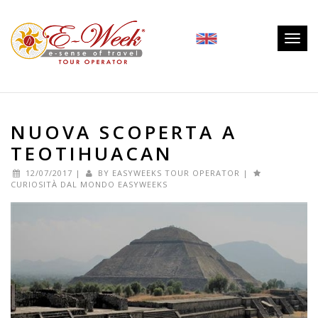
Togg
navig
NUOVA SCOPERTA A
TEOTIHUACAN
12/07/2017
|
BY
EASYWEEKS TOUR OPERATOR
|
CURIOSITÀ DAL MONDO EASYWEEKS