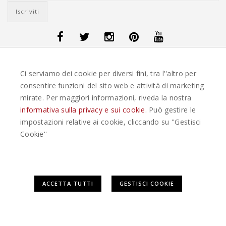
OFFERTE VIAGGI DANIMARCA
-
OFFERTE VIAGGI FINLANDIA
-
OFFERTE
Ci serviamo dei cookie per diversi fini, tra l''altro per
VIAGGI GUATEMALA
-
OFFERTE VIAGGI ISLANDA
-
OFFERTE VIAGGI
ITALIA
-
OFFERTE VIAGGI MAURITIUS
-
OFFERTE VIAGGI MESSICO
-
consentire funzioni del sito web e attività di marketing
OFFERTE VIAGGI NORVEGIA
-
OFFERTE VIAGGI PORTOGALLO
-
mirate. Per maggiori informazioni, riveda la nostra
OFFERTE VIAGGI SEYCHELLES
-
OFFERTE VIAGGI SPAGNA
-
OFFERTE
VIAGGI SVEZIA
informativa sulla privacy e sui cookie.
Può gestire le
impostazioni relative ai cookie, cliccando su ''Gestisci
EASYWEEKS TOUR OPERATOR © 2026 COPYRIGHT EASYWEEK. TUTTI I DIRITTI
Cookie''
RISERVATI |
PRIVACY
-
COOKIE POLICY
-
GESTISCI COOKIE
-
CREDITS
Questo plugin utilizza cookie per raccogliere dati e cookie di
ACCETTA TUTTI
GESTISCI COOKIE
terze parti per migliorare l'esperienza utente. Per
visualizzare il plugin è necessario dare il consenso.
Clicca qui per modificare le preferenze sulla Cookie Policy