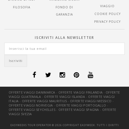
VIAGGIO
FILOSOFIA
FONDO DI
COOKIE POLICY
GARANZIA
PRIVACY POLICY
ISCRIVITI ALLA NEWSLETTER
OFFERTE VIAGGI DANIMARCA
-
OFFERTE VIAGGI FINLANDIA
-
OFFERTE
VIAGGI GUATEMALA
-
OFFERTE VIAGGI ISLANDA
-
OFFERTE VIAGGI
ITALIA
-
OFFERTE VIAGGI MAURITIUS
-
OFFERTE VIAGGI MESSICO
-
OFFERTE VIAGGI NORVEGIA
-
OFFERTE VIAGGI PORTOGALLO
-
OFFERTE VIAGGI SEYCHELLES
-
OFFERTE VIAGGI SPAGNA
-
OFFERTE
VIAGGI SVEZIA
EASYWEEKS TOUR OPERATOR © 2026 COPYRIGHT EASYWEEK. TUTTI I DIRITTI