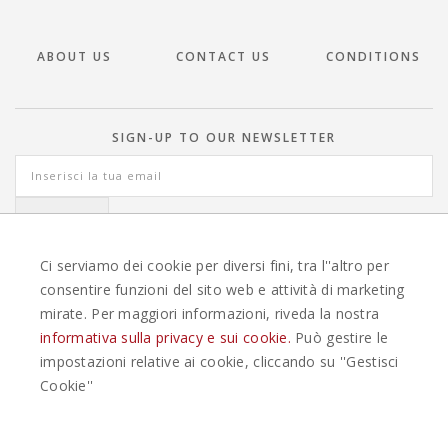
ABOUT US
CONTACT US
CONDITIONS
SIGN-UP TO OUR NEWSLETTER
Ci serviamo dei cookie per diversi fini, tra l''altro per
consentire funzioni del sito web e attività di marketing
mirate. Per maggiori informazioni, riveda la nostra
TRAVEL OFFERS ITALY
informativa sulla privacy e sui cookie.
Può gestire le
impostazioni relative ai cookie, cliccando su ''Gestisci
EASYWEEKS TOUR OPERATOR © 2026 COPYRIGHT EASYWEEK. ALL RIGHTS
Cookie''
RESERVED |
PRIVACY
-
COOKIE POLICY
-
GESTISCI COOKIE
-
CREDITS