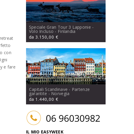
Speciale Gran Tour 3 Lapponie -
Volo Incluso
- Finlandia
da
3.150,00 €
retreat
rfetto
oo con
Ogni
y e fare
Capitali Scandinave - Partenze
garantite
- Norvegia
da
1.440,00 €
IL MIO EASYWEEK