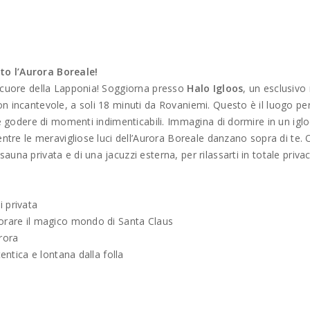
to l’Aurora Boreale!
l cuore della Lapponia! Soggiorna presso
Halo Igloos
, un esclusivo 
n incantevole, a soli 18 minuti da Rovaniemi. Questo è il luogo pe
o e godere di momenti indimenticabili. Immagina di dormire in un igl
entre le meravigliose luci dell’Aurora Boreale danzano sopra di te. 
una privata e di una jacuzzi esterna, per rilassarti in totale privac
i privata
lorare il magico mondo di Santa Claus
urora
entica e lontana dalla folla