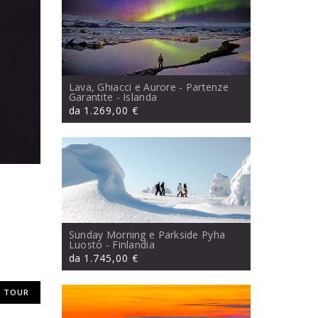
Lava, Ghiacci e Aurore - Partenze
Garantite
- Islanda
da
1.269,00 €
Sunday Morning e Parkside Pyha
Luosto
- Finlandia
da
1.745,00 €
 TOUR