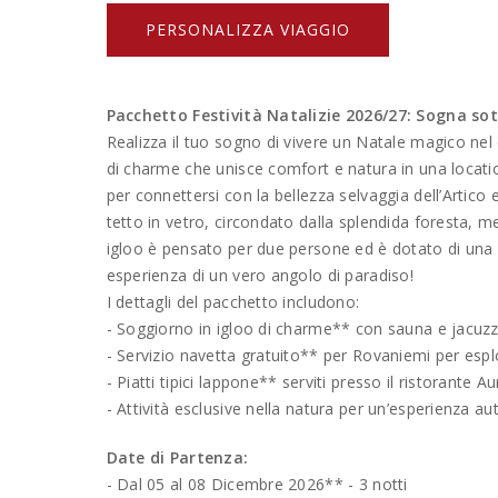
PERSONALIZZA VIAGGIO
Pacchetto Festività Natalizie 2026/27: Sogna sot
Realizza il tuo sogno di vivere un Natale magico ne
di charme che unisce comfort e natura in una locatio
per connettersi con la bellezza selvaggia dell’Artic
tetto in vetro, circondato dalla splendida foresta, m
igloo è pensato per due persone ed è dotato di una sa
esperienza di un vero angolo di paradiso!
I dettagli del pacchetto includono:
- Soggiorno in igloo di charme** con sauna e jacuzz
- Servizio navetta gratuito** per Rovaniemi per esp
- Piatti tipici lappone** serviti presso il ristorante A
- Attività esclusive nella natura per un’esperienza aut
Date di Partenza:
- Dal 05 al 08 Dicembre 2026** - 3 notti