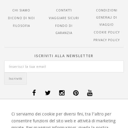
CHI SIAMO
CONTATTI
CONDIZIONI
GENERALI DI
DICONO DI NOI
VIAGGIARE SICURI
VIAGGIO
FILOSOFIA
FONDO DI
COOKIE POLICY
GARANZIA
PRIVACY POLICY
ISCRIVITI ALLA NEWSLETTER
OFFERTE VIAGGI DANIMARCA
-
OFFERTE VIAGGI FINLANDIA
-
OFFERTE
Ci serviamo dei cookie per diversi fini, tra l''altro per
VIAGGI GUATEMALA
-
OFFERTE VIAGGI ISLANDA
-
OFFERTE VIAGGI
ITALIA
-
OFFERTE VIAGGI MAURITIUS
-
OFFERTE VIAGGI MESSICO
-
consentire funzioni del sito web e attività di marketing
OFFERTE VIAGGI NORVEGIA
-
OFFERTE VIAGGI PORTOGALLO
-
mirate. Per maggiori informazioni, riveda la nostra
OFFERTE VIAGGI SEYCHELLES
-
OFFERTE VIAGGI SPAGNA
-
OFFERTE