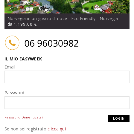
Norvegia in un guscio di noce - Eco Friendly
- Norvegia
da
1.199,00 €
IL MIO EASYWEEK
Email
Password
Password Dimenticata?
Se non sei registrato
clicca qui