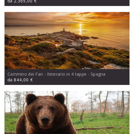
da
2.369,00 €
Cammino dei Fari - Itinerario in 4 tappe
- Spagna
da
844,00 €