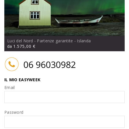
Luci del Nord - Partenze garantite
- Islanda
da
1.575,00 €
IL MIO EASYWEEK
Email
Password