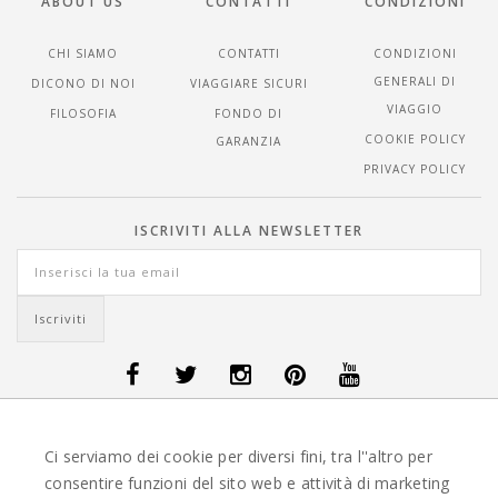
ABOUT US
CONTATTI
CONDIZIONI
CHI SIAMO
CONTATTI
CONDIZIONI
GENERALI DI
DICONO DI NOI
VIAGGIARE SICURI
VIAGGIO
FILOSOFIA
FONDO DI
COOKIE POLICY
GARANZIA
PRIVACY POLICY
ISCRIVITI ALLA NEWSLETTER
OFFERTE VIAGGI DANIMARCA
-
OFFERTE VIAGGI FINLANDIA
-
OFFERTE
Ci serviamo dei cookie per diversi fini, tra l''altro per
VIAGGI GUATEMALA
-
OFFERTE VIAGGI ISLANDA
-
OFFERTE VIAGGI
ITALIA
-
OFFERTE VIAGGI MAURITIUS
-
OFFERTE VIAGGI MESSICO
-
consentire funzioni del sito web e attività di marketing
OFFERTE VIAGGI NORVEGIA
-
OFFERTE VIAGGI PORTOGALLO
-