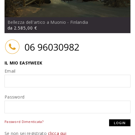
Bellezza dell'artico a Muonio
- Finlandia
da
2.585,00 €
IL MIO EASYWEEK
Email
Password
Password Dimenticata?
Se non sei registrato
clicca qui