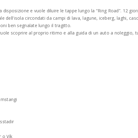
 a disposizione e vuole diluire le tappe lungo la “Ring Road”. 12 gior
e dell'isola circondati da campi di lava, lagune, iceberg, laghi, cas
ioni ben segnalate lungo il tragitto.
 vuole scoprire al proprio ritimo e alla guida di un auto a noleggio, t
mmstangi
sstadir
r o Vík