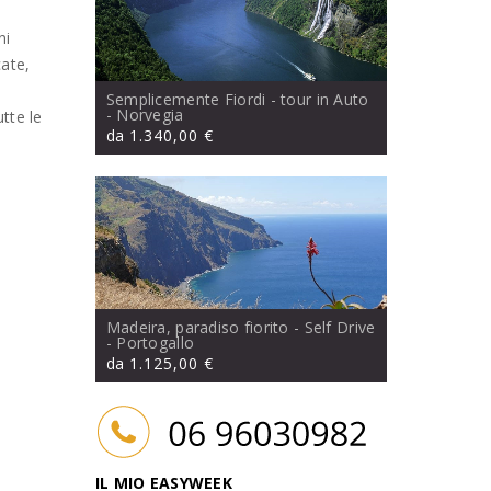
ni
cate,
Semplicemente Fiordi - tour in Auto
- Norvegia
utte le
da
1.340,00 €
Madeira, paradiso fiorito - Self Drive
- Portogallo
da
1.125,00 €
IL MIO EASYWEEK