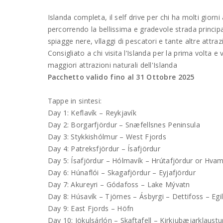
Islanda completa, il self drive per chi ha molti giorni
percorrendo la bellissima e gradevole strada principal
spiagge nere, vllaggi di pescatori e tante altre attraz
Consigliato a chi visita l’Islanda per la prima volta e
maggiori attrazioni naturali dell'Islanda
Pacchetto valido fino al 31 Ottobre 2025
Tappe in sintesi:
Day 1: Keflavík – Reykjavík
Day 2: Borgarfjördur – Snæfellsnes Peninsula
Day 3: Stykkishólmur – West Fjords
Day 4: Patreksfjördur – Ísafjördur
Day 5: Ísafjördur – Hólmavík – Hrútafjördur or Hva
Day 6: Húnaflói – Skagafjördur – Eyjafjördur
Day 7: Akureyri – Gódafoss – Lake Mývatn
Day 8: Húsavík – Tjörnes – Ásbyrgi – Dettifoss – Egil
Day 9: East Fjords – Höfn
Day 10: Jökulsárlón – Skaftafell – Kirkjubæjarklaustu