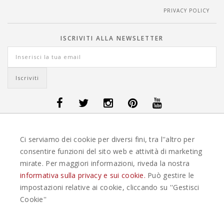
PRIVACY POLICY
ISCRIVITI ALLA NEWSLETTER
OFFERTE VIAGGI DANIMARCA
-
OFFERTE VIAGGI FINLANDIA
-
OFFERTE
Ci serviamo dei cookie per diversi fini, tra l''altro per
VIAGGI GUATEMALA
-
OFFERTE VIAGGI ISLANDA
-
OFFERTE VIAGGI
ITALIA
-
OFFERTE VIAGGI MAURITIUS
-
OFFERTE VIAGGI MESSICO
-
consentire funzioni del sito web e attività di marketing
OFFERTE VIAGGI NORVEGIA
-
OFFERTE VIAGGI PORTOGALLO
-
mirate. Per maggiori informazioni, riveda la nostra
OFFERTE VIAGGI SEYCHELLES
-
OFFERTE VIAGGI SPAGNA
-
OFFERTE
VIAGGI SVEZIA
informativa sulla privacy e sui cookie.
Può gestire le
impostazioni relative ai cookie, cliccando su ''Gestisci
EASYWEEKS TOUR OPERATOR © 2026 COPYRIGHT EASYWEEK. TUTTI I DIRITTI
Cookie''
RISERVATI |
PRIVACY
-
COOKIE POLICY
-
GESTISCI COOKIE
-
CREDITS