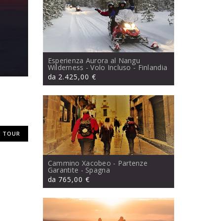
Esperienza Aurora al Nangu
Wilderness - Volo Incluso
- Finlandia
da
2.425,00 €
 TOUR
Cammino Xacobeo - Partenze
Garantite
- Spagna
da
765,00 €