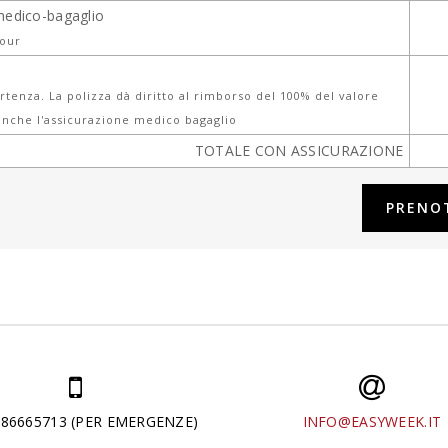
medico-bagaglio
tour
tenza. La polizza dà diritto al rimborso del 100% del valore
nche l'assicurazione medico bagaglio
TOTALE CON ASSICURAZIONE
286665713 (PER EMERGENZE)
INFO@EASYWEEK.IT