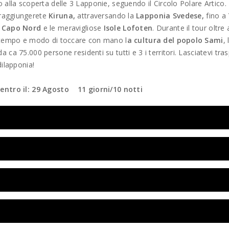
 alla scoperta delle 3 Lapponie, seguendo il Circolo Polare Artico.
raggiungerete
Kiruna,
attraversando la
Lapponia Svedese,
fino a
o
Capo Nord
e le meravigliose
Isole Lofoten
. Durante il tour oltre
l tempo e modo di toccare con mano l
a cultura del popolo Sami
,
ca 75.000 persone residenti su tutti e 3 i territori. Lasciatevi tra
dilapponia!
ntro il: 29 Agosto 11 giorni/10 notti