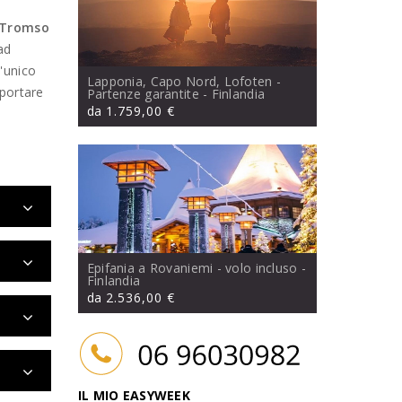
Tromso
 ad
 l'unico
Lapponia, Capo Nord, Lofoten -
sportare
Partenze garantite
- Finlandia
da
1.759,00 €
Epifania a Rovaniemi - volo incluso
-
Finlandia
da
2.536,00 €
IL MIO EASYWEEK