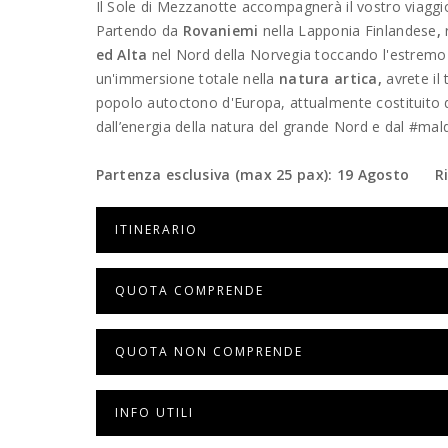
Il Sole di Mezzanotte accompagnerà il vostro viaggio
Partendo da
Rovaniemi
nella Lapponia Finlandese
,
ed Alta
nel Nord della Norvegia toccando l'estrem
un'immersione totale nella
natura artica,
avrete i
popolo autoctono d'Europa, attualmente costituito da 
dall’energia della natura del grande Nord e dal #mal
Partenza esclusiva (max 25 pax): 19 Agosto Rie
ITINERARIO
QUOTA COMPRENDE
QUOTA NON COMPRENDE
INFO UTILI