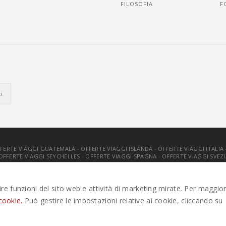
FILOSOFIA
F
FERTE VIAGGI GUATEMALA
-
OFFERTE VIAGGI ISLANDA
-
OFFERTE VIAGGI ITALIA
OFFERTE VIAGGI SEYCHELLES
-
OFFERTE VIAGGI SPAGNA
-
OFFERTE VIAGGI SVEZI
. TUTTI I DIRITTI RISERVATI |
PRIVACY
-
COOKIE POLICY
-
GESTISCI C
tire funzioni del sito web e attività di marketing mirate. Per maggior
cookie.
Può gestire le impostazioni relative ai cookie, cliccando su
ze parti per migliorare l'esperienza utente. Per visualizzare il plugi