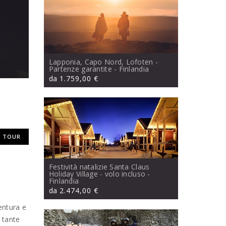
Lapponia, Capo Nord, Lofoten -
Partenze garantite
- Finlandia
da
1.759,00 €
 TOUR
Festività natalizie Santa Claus
Holiday Village - volo incluso
-
Finlandia
da
2.474,00 €
entura e
 tante