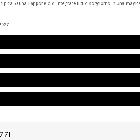
la tipica Sauna Lappone o di integrare il tuo soggiorno in una magic
 2027
ZZI