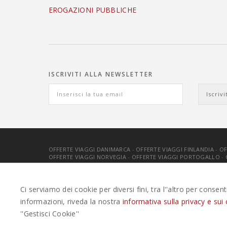
EROGAZIONI PUBBLICHE
ISCRIVITI ALLA NEWSLETTER
OFFERTE VIAGGI DANIMARCA
-
OFFERTE VIAGGI FINLANDIA
-
OF
OFFERTE VIAGGI NORVEGIA
-
OFFERTE VIAGGI PORTOGALLO
-
EASYWEEKS TOUR OPERATOR © 2026 COPYRIGHT EASYWEEK
Ci serviamo dei cookie per diversi fini, tra l''altro per consen
informazioni, riveda la nostra
informativa sulla privacy e sui 
''Gestisci Cookie''
Questo plugin utilizza cookie per raccogliere dati e cookie di ter