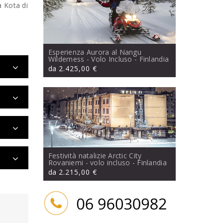
a Kota di
Esperienza Aurora al Nangu
Wilderness - Volo Incluso
- Finlandia
da
2.425,00 €
Festività natalizie Arctic City
Rovaniemi - volo incluso
- Finlandia
da
2.215,00 €