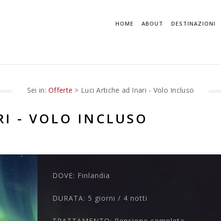
HOME
ABOUT
DESTINAZIONI
Sei in:
Offerte
> Luci Artiche ad Inari - Volo Incluso
RI - VOLO INCLUSO
DOVE:
Finlandia
DURATA:
5 giorni / 4 notti
TRATTAMENTO:
Pensione completa