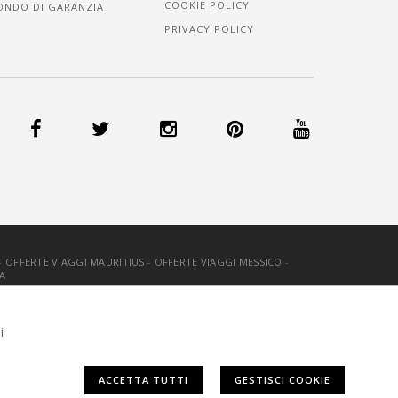
COOKIE POLICY
ONDO DI GARANZIA
PRIVACY POLICY
-
OFFERTE VIAGGI MAURITIUS
-
OFFERTE VIAGGI MESSICO
-
A
OOKIE
-
CREDITS
i
ACCETTA TUTTI
GESTISCI COOKIE
n è necessario dare il consenso.