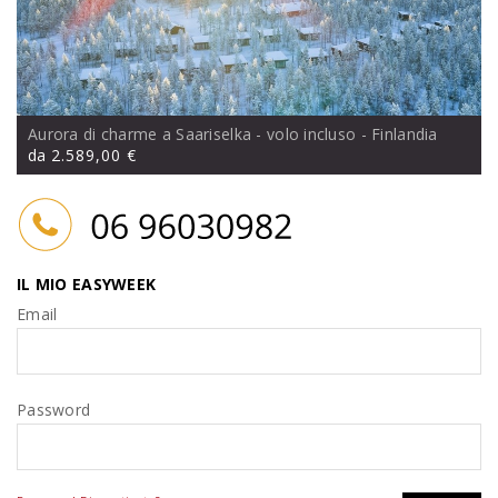
Aurora di charme a Saariselka - volo incluso
- Finlandia
da
2.589,00 €
IL MIO EASYWEEK
Email
Password