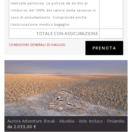
mancata partenza. La polizza dà diritto al
rimborso del 100% del valore della vacanza in
caso di annullamento. Comprende anche
l'assicurazione medico bagaglio
TOTALE CON ASSICURAZIONE
CONDIZIONI GENERALI DI VIAGGIO
Aurora Adventure Break - Muotka - Volo Incluso
- Finlandia
da
2.033,00 €