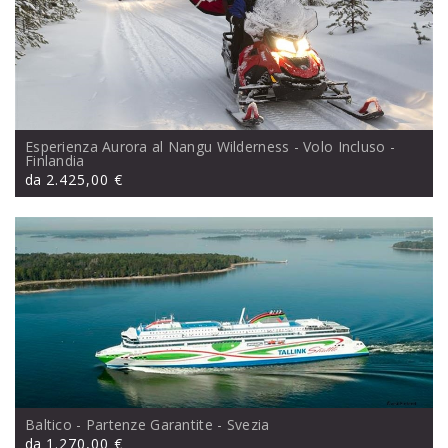
Esperienza Aurora al Nangu Wilderness - Volo Incluso
-
Finlandia
da
2.425,00 €
Baltico - Partenze Garantite
- Svezia
da
1.270,00 €