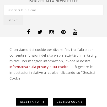
ISCRIVITI ALLA NEWSLETTER
OFFERTE VIAGGI DANIMARCA
-
OFFERTE VIAGGI FINLANDIA
-
OFFERTE
Ci serviamo dei cookie per diversi fini, tra l''altro per
VIAGGI GUATEMALA
-
OFFERTE VIAGGI ISLANDA
-
OFFERTE VIAGGI
ITALIA
-
OFFERTE VIAGGI MAURITIUS
-
OFFERTE VIAGGI MESSICO
-
consentire funzioni del sito web e attività di marketing
OFFERTE VIAGGI NORVEGIA
-
OFFERTE VIAGGI PORTOGALLO
-
mirate. Per maggiori informazioni, riveda la nostra
OFFERTE VIAGGI SEYCHELLES
-
OFFERTE VIAGGI SPAGNA
-
OFFERTE
VIAGGI SVEZIA
informativa sulla privacy e sui cookie.
Può gestire le
impostazioni relative ai cookie, cliccando su ''Gestisci
EASYWEEKS TOUR OPERATOR © 2026 COPYRIGHT EASYWEEK. TUTTI I DIRITTI
Cookie''
RISERVATI |
PRIVACY
-
COOKIE POLICY
-
GESTISCI COOKIE
-
CREDITS
Questo plugin utilizza cookie per raccogliere dati e cookie di
ACCETTA TUTTI
GESTISCI COOKIE
terze parti per migliorare l'esperienza utente. Per