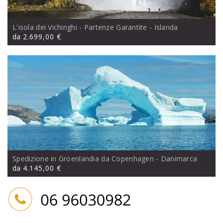
L'isola dei Vichinghi - Partenze Garantite
- Islanda
da
2.699,00 €
Spedizione in Groenlandia da Copenhagen
- Danimarca
da
4.145,00 €