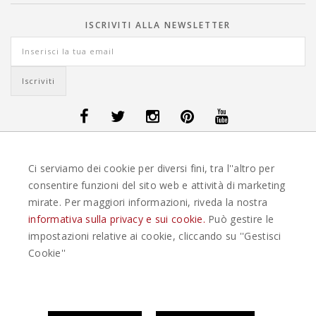
ISCRIVITI ALLA NEWSLETTER
OFFERTE VIAGGI DANIMARCA
-
OFFERTE VIAGGI FINLANDIA
-
OFFERTE
Ci serviamo dei cookie per diversi fini, tra l''altro per
VIAGGI GUATEMALA
-
OFFERTE VIAGGI ISLANDA
-
OFFERTE VIAGGI
ITALIA
-
OFFERTE VIAGGI MAURITIUS
-
OFFERTE VIAGGI MESSICO
-
consentire funzioni del sito web e attività di marketing
OFFERTE VIAGGI NORVEGIA
-
OFFERTE VIAGGI PORTOGALLO
-
mirate. Per maggiori informazioni, riveda la nostra
OFFERTE VIAGGI SEYCHELLES
-
OFFERTE VIAGGI SPAGNA
-
OFFERTE
VIAGGI SVEZIA
informativa sulla privacy e sui cookie.
Può gestire le
impostazioni relative ai cookie, cliccando su ''Gestisci
EASYWEEKS TOUR OPERATOR © 2026 COPYRIGHT EASYWEEK. TUTTI I DIRITTI
Cookie''
RISERVATI |
PRIVACY
-
COOKIE POLICY
-
GESTISCI COOKIE
-
CREDITS
Questo plugin utilizza cookie per raccogliere dati e cookie di