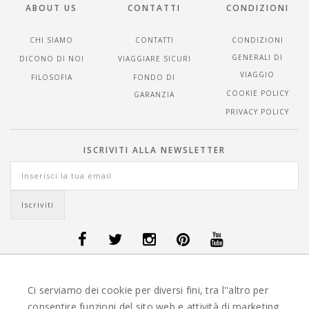
ABOUT US
CONTATTI
CONDIZIONI
CHI SIAMO
CONTATTI
CONDIZIONI
GENERALI DI
DICONO DI NOI
VIAGGIARE SICURI
VIAGGIO
FILOSOFIA
FONDO DI
COOKIE POLICY
GARANZIA
PRIVACY POLICY
ISCRIVITI ALLA NEWSLETTER
OFFERTE VIAGGI DANIMARCA
-
OFFERTE VIAGGI FINLANDIA
-
OFFERTE
Ci serviamo dei cookie per diversi fini, tra l''altro per
VIAGGI GUATEMALA
-
OFFERTE VIAGGI ISLANDA
-
OFFERTE VIAGGI
ITALIA
-
OFFERTE VIAGGI MAURITIUS
-
OFFERTE VIAGGI MESSICO
-
consentire funzioni del sito web e attività di marketing