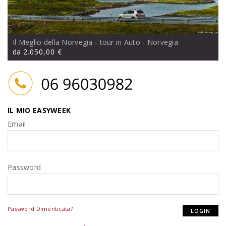
Il Meglio della Norvegia - tour in Auto
- Norvegia
da
2.050,00 €
IL MIO EASYWEEK
Email
Password
Password Dimenticata?