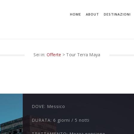
HOME
ABOUT
DESTINAZIONI
Sei in:
Offerte
> Tour Terra Maya
DOVE:
Messico
DURATA:
6 giorni / 5 notti
TRATTAMENTO:
Mezza pensione