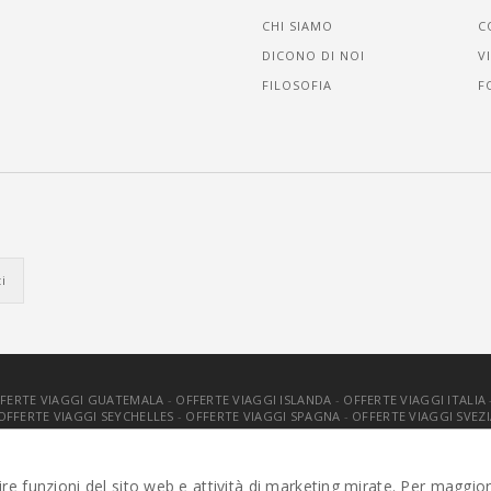
CHI SIAMO
C
DICONO DI NOI
V
FILOSOFIA
F
FERTE VIAGGI GUATEMALA
-
OFFERTE VIAGGI ISLANDA
-
OFFERTE VIAGGI ITALIA
OFFERTE VIAGGI SEYCHELLES
-
OFFERTE VIAGGI SPAGNA
-
OFFERTE VIAGGI SVEZI
. TUTTI I DIRITTI RISERVATI |
PRIVACY
-
COOKIE POLICY
-
GESTISCI C
tire funzioni del sito web e attività di marketing mirate. Per maggior