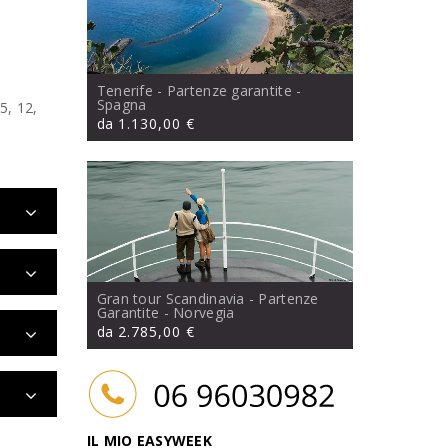
Tenerife - Partenze garantite
-
Spagna
5, 12,
da
1.130,00 €
Gran tour Scandinavia - Partenze
Garantite
- Norvegia
da
2.785,00 €
IL MIO EASYWEEK