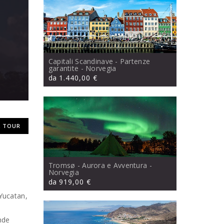
Capitali Scandinave - Partenze
garantite
- Norvegia
da
1.440,00 €
 TOUR
Tromsø - Aurora e Avventura
-
Norvegia
da
919,00 €
 Yucatan,
ande