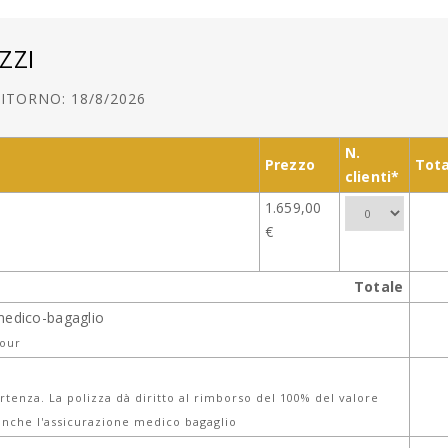
ZZI
ITORNO: 18/8/2026
N.
Prezzo
Tota
clienti*
1.659,00
€
Totale
medico-bagaglio
tour
tenza. La polizza dà diritto al rimborso del 100% del valore
nche l'assicurazione medico bagaglio