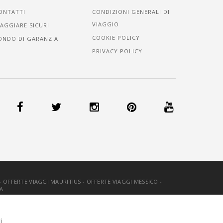
ONTATTI
CONDIZIONI GENERALI DI
VIAGGIO
IAGGIARE SICURI
COOKIE POLICY
ONDO DI GARANZIA
PRIVACY POLICY
-
OFFERTE VIAGGI MAURITIUS
-
OFFERTE VIAGGI MESSICO
-
A
OOKIE
-
CREDITS
i