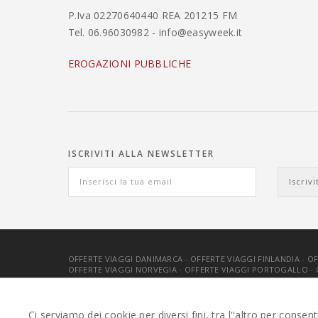
P.Iva 02270640440 REA 201215 FM
Tel. 06.96030982 - info@easyweek.it
EROGAZIONI PUBBLICHE
ISCRIVITI ALLA NEWSLETTER
OFFERTE VIAGGI DANIMARCA
-
OFFERTE VIAGGI FINLANDIA
-
OF
OFFERTE VIAGGI NORVEGIA
-
OFFERTE VIAGGI PORTOGALLO
-
EASYWEEKS TOUR OPERATOR © 2026 COPYRIGHT EASYWEEK
Ci serviamo dei cookie per diversi fini, tra l''altro per consen