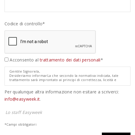
Codice di controllo*
Acconsento al
trattamento dei dati personali
*
Gentile Signore/a,
Desideriamo informarLa che secondo la normativa indicata, tale
trattamento sarà improntato ai principi di correttezza, liceità e
trasparenza e di tutela della Sua riservatezza e dei Suoi diritti.
Ai sensi degli artt. 13 e 14 del Regolamento Europeo 679/2016
Per qualunque altra informazione non esitare a scriverci:
relativo alla protezione dei dati personali ("GDPR"), pertanto, Le
forniamo le seguenti informazioni:
info@easyweek.it
.
1. I dati da Lei forniti verranno trattati per le seguenti finalità:
quotazione/preventivo non impegnativo di viaggio.
2. Il trattamento sarà effettuato con modalità manuale.
Lo staff Easyweek
3. Il conferimento dei dati è obbligatorio e l'eventuale rifiuto di
fornire tali dati potrebbe comportare la mancata o parziale
prosecuzione del rapporto.
*Campi obbligatori
4. I dati non saranno comunicati ad altri soggetti, né saranno oggetto
di diffusione
5. Il titolare del trattamento in esame è la Easyweeks Tour Operator