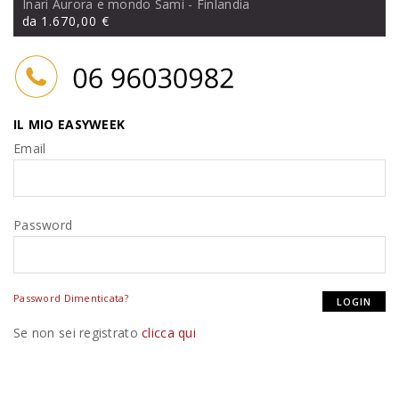
Inari Aurora e mondo Sami
- Finlandia
da
1.670,00 €
IL MIO EASYWEEK
Email
Password
Password Dimenticata?
Se non sei registrato
clicca qui