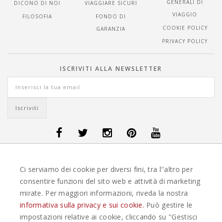
GENERALI DI
DICONO DI NOI
VIAGGIARE SICURI
VIAGGIO
FILOSOFIA
FONDO DI
COOKIE POLICY
GARANZIA
PRIVACY POLICY
ISCRIVITI ALLA NEWSLETTER
OFFERTE VIAGGI DANIMARCA
-
OFFERTE VIAGGI FINLANDIA
-
OFFERTE
Ci serviamo dei cookie per diversi fini, tra l''altro per
VIAGGI GUATEMALA
-
OFFERTE VIAGGI ISLANDA
-
OFFERTE VIAGGI
ITALIA
-
OFFERTE VIAGGI MAURITIUS
-
OFFERTE VIAGGI MESSICO
-
consentire funzioni del sito web e attività di marketing
OFFERTE VIAGGI NORVEGIA
-
OFFERTE VIAGGI PORTOGALLO
-
mirate. Per maggiori informazioni, riveda la nostra
OFFERTE VIAGGI SEYCHELLES
-
OFFERTE VIAGGI SPAGNA
-
OFFERTE
VIAGGI SVEZIA
informativa sulla privacy e sui cookie.
Può gestire le
impostazioni relative ai cookie, cliccando su ''Gestisci
EASYWEEKS TOUR OPERATOR © 2026 COPYRIGHT EASYWEEK. TUTTI I DIRITTI