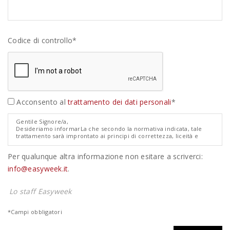
Codice di controllo*
Acconsento al
trattamento dei dati personali
*
Gentile Signore/a,
Desideriamo informarLa che secondo la normativa indicata, tale
trattamento sarà improntato ai principi di correttezza, liceità e
trasparenza e di tutela della Sua riservatezza e dei Suoi diritti.
Ai sensi degli artt. 13 e 14 del Regolamento Europeo 679/2016
Per qualunque altra informazione non esitare a scriverci:
relativo alla protezione dei dati personali ("GDPR"), pertanto, Le
forniamo le seguenti informazioni:
info@easyweek.it
.
1. I dati da Lei forniti verranno trattati per le seguenti finalità:
quotazione/preventivo non impegnativo di viaggio.
2. Il trattamento sarà effettuato con modalità manuale.
Lo staff Easyweek
3. Il conferimento dei dati è obbligatorio e l'eventuale rifiuto di
fornire tali dati potrebbe comportare la mancata o parziale
prosecuzione del rapporto.
*Campi obbligatori
4. I dati non saranno comunicati ad altri soggetti, né saranno oggetto
di diffusione
5. Il titolare del trattamento in esame è la Easyweeks Tour Operator