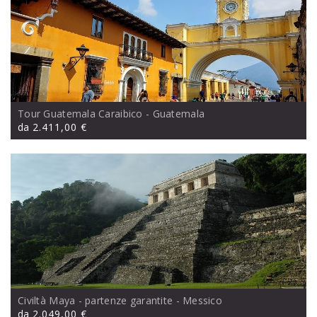
Tour Guatemala Caraibico
- Guatemala
da
2.411,00 €
Civiltà Maya - partenze garantite
- Messico
da
2.049,00 €