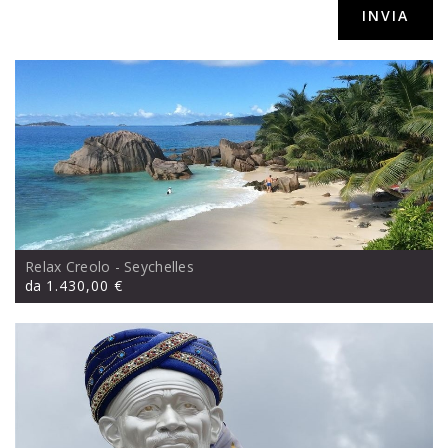
srls,via Sacconi 41, Porto San Giorgio (FM)
Relax Creolo
- Seychelles
da
1.430,00 €