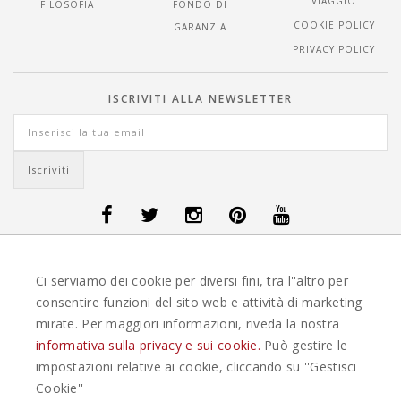
VIAGGIO
FILOSOFIA
FONDO DI
COOKIE POLICY
GARANZIA
PRIVACY POLICY
ISCRIVITI ALLA NEWSLETTER
OFFERTE VIAGGI DANIMARCA
-
OFFERTE VIAGGI FINLANDIA
-
OFFERTE
Ci serviamo dei cookie per diversi fini, tra l''altro per
VIAGGI GUATEMALA
-
OFFERTE VIAGGI ISLANDA
-
OFFERTE VIAGGI
ITALIA
-
OFFERTE VIAGGI MAURITIUS
-
OFFERTE VIAGGI MESSICO
-
consentire funzioni del sito web e attività di marketing
OFFERTE VIAGGI NORVEGIA
-
OFFERTE VIAGGI PORTOGALLO
-
mirate. Per maggiori informazioni, riveda la nostra
OFFERTE VIAGGI SEYCHELLES
-
OFFERTE VIAGGI SPAGNA
-
OFFERTE
VIAGGI SVEZIA
informativa sulla privacy e sui cookie.
Può gestire le
impostazioni relative ai cookie, cliccando su ''Gestisci
EASYWEEKS TOUR OPERATOR © 2026 COPYRIGHT EASYWEEK. TUTTI I DIRITTI
Cookie''
RISERVATI |
PRIVACY
-
COOKIE POLICY
-
GESTISCI COOKIE
-
CREDITS